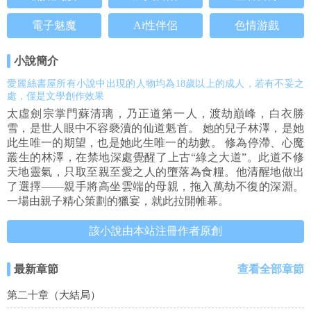
電子魅魔
Ai性伴侶
色情游戲
小說簡介
愛麗絲書屋所有小說中出現的人物均為18歲以上的成人，若有不妥之
處，僅是文學創作效果
太虛劍宗掌門蘇清璃，乃正道第一人，渡劫巔峰，白衣勝
雪，是世人眼中不容褻瀆的仙道魁首。 她的兒子林澤，是她
此生唯一的期望，也是她此生唯一的劫數。 修為停滯、心魔
叢生的林澤，在禁地深處覺醒了上古“綠之大道”。此道不修
天地靈氣，只取至親至愛之人的墮落為食糧。他清醒地做出
了選擇——親手將高坐雲端的母親，拖入萬劫不復的深淵。
一場由親子精心策劃的獵宴，就此拉開帷幕。
該小說由本站注冊作者原創
最新章節
查看全部章節
第二十章（大結局）