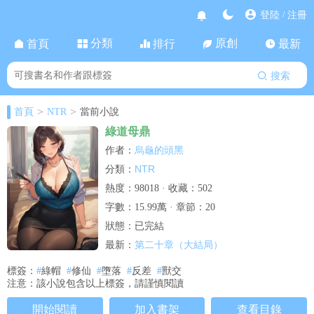
登陸
注冊
/
分類
原創
首頁
排行
最新
搜索
>
>
首頁
NTR
當前小說
綠道母鼎
烏龜的頭黑
作者：
NTR
分類：
熱度：98018 · 收藏：502
字數：15.99萬 · 章節：20
狀態：已完結
第二十章（大結局）
最新：
標簽：
#
綠帽
#
修仙
#
墮落
#
反差
#
獸交
注意：該小說包含以上標簽，請謹慎閱讀
開始閱讀
加入書架
查看目錄