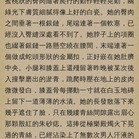
蜜桃狀的臀肉隨著爬行的動作輕輕晃動，幽
綠光下膚質細膩得像上好的白瓷。她的臀肉
之間垂著一根銀鏈，尾端連著一個軟塞，已
經沒入臀縫深處看不到了。她脖子上的項圈
也綴著銀鏈一路懸空繞在腰間，末端連著一
個做成蛇頭形狀的金屬扣，正好嵌在她肚臍
中央。小腿和膝蓋上還殘留著昨晚被某次後
入撞擊磨出的淤青，跪爬時壓在地上的皮肉
微微發白，膝蓋骨每挪動一寸就在白玉地磚
上留下一道薄薄的水漬。她的長發散落下來
幾乎遮住了臉，只在幾縷青絲間隙露出眉心
那顆殷紅的朱砂痣。這捧從極樂殿燭火下晃
過的青絲，已經沾染上了無數次男人汗液的