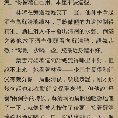
憊。“你留著自己用。本座不缺這些。”
林澤在旁邊輕輕笑了一聲。他伸手拿起
酒壺為蘇清璃續杯，手腕微傾的力道控制得
精准。酒柱滑入杯中發出清冽的水聲。倒滿
之後他放下酒壺側頭看向蘇清璃，語氣恭
敬：“母親，少喝一些。您最近身體不好。”
葉雪晴聽著這句話總覺得哪里不對，但
說不上來。她看著林澤——少宗主長得和師
父有幾分像，眉眼清俊，態度恭謹，剛才那
幾句話也都在勸師父保重身體。但他說“母
親”兩個字的時候，蘇清璃的肩膀極輕微地僵
了一下，就像是被人按住了後頸。接著蘇清
璃端起酒杯喝了一口，喉結滾動了一下，像