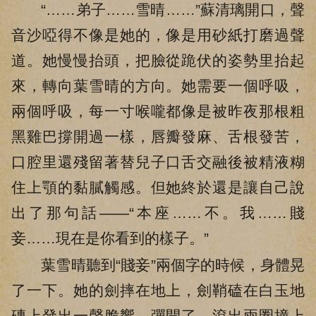
“……弟子……雪晴……”蘇清璃開口，聲
音沙啞得不像是她的，像是用砂紙打磨過聲
道。她慢慢抬頭，把臉從跪伏的姿勢里抬起
來，轉向葉雪晴的方向。她需要一個呼吸，
兩個呼吸，每一寸喉嚨都像是被昨夜那根粗
黑雞巴撐開過一樣，唇瓣發麻、舌根發苦，
口腔里還殘留著替兒子口舌交融後被精液糊
住上顎的黏膩觸感。但她終於還是讓自己說
出了那句話——“本座……不。我……賤
妾……現在是你看到的樣子。”
葉雪晴聽到“賤妾”兩個字的時候，身體晃
了一下。她的劍摔在地上，劍鞘磕在白玉地
磚上發出一聲脆響，彈開了，滾出兩圈撞上