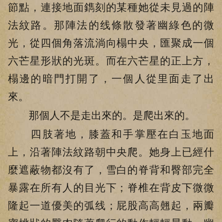
節點，連接地面鐫刻的某種她從未見過的陣
法紋路。那陣法的线條散發著幽綠色的微
光，從四個角落流淌向榻中央，匯聚成一個
六芒星形狀的光斑。而在六芒星的正上方，
榻邊的暗門打開了，一個人從里面走了出
來。
那個人不是走出來的。是爬出來的。
四肢著地，膝蓋和手掌壓在白玉地面
上，沿著陣法紋路朝中央爬。她身上已經什
麼遮蔽物都沒有了，雪白的脊背和臀部完全
暴露在所有人的目光下；脊椎在背皮下微微
隆起一道優美的弧线；屁股高高翹起，兩瓣