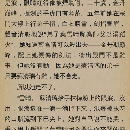
是淚，眼睛紅得像被煙熏過。二十歲，金丹
巔峰，握劍的手虎口有薄繭。五年前她在宗
門大殿上行弟子禮，白衣勝雪，劍指齊眉，
聲音清脆地說“弟子葉雪晴願為師父赴湯蹈
火”。她知道葉雪晴可以殺出去——金丹期巔
峰，配上她親傳的劍法，衝出殿門不是難
事。但她沒有動。因為她是蘇清璃的弟子。
只要蘇清璃有難，她不會走。
所以她走不了。
“雪晴。”蘇清璃抬手抹掉臉上的眼淚。沒
用，眼淚還在一滴一滴掉下來，混著被抹花
的口脂流到下巴尖上。她對自己說不能哭，
手下用力掰開了葉雪晴因為哭泣而夾緊的雙