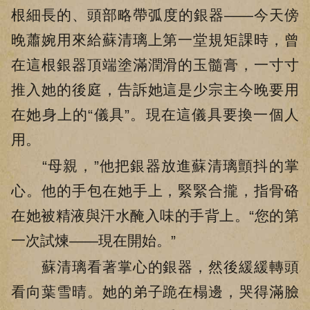
根細長的、頭部略帶弧度的銀器——今天傍
晚蕭婉用來給蘇清璃上第一堂規矩課時，曾
在這根銀器頂端塗滿潤滑的玉髓膏，一寸寸
推入她的後庭，告訴她這是少宗主今晚要用
在她身上的“儀具”。現在這儀具要換一個人
用。
“母親，”他把銀器放進蘇清璃顫抖的掌
心。他的手包在她手上，緊緊合攏，指骨硌
在她被精液與汗水醃入味的手背上。“您的第
一次試煉——現在開始。”
蘇清璃看著掌心的銀器，然後緩緩轉頭
看向葉雪晴。她的弟子跪在榻邊，哭得滿臉