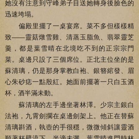
她沒有注意到守峰弟子目送她轉身後臉色的
迅速垮塌。
偏殿里擺了一桌宴席。菜不多但樣樣精
致——靈菇燉雪雞、清蒸玉脂魚、翡翠靈芝
羹，都是葉雪晴在北境吃不到的正宗宗門
菜。桌邊只設了三個席位。正北主位坐的是
蘇清璃，仍是那身掌教白袍、銀簪綰發、眉
心朱砂痣一點殷紅。她面前擺著一只白玉酒
杯，酒半滿未動。
蘇清璃的左手邊坐著林澤。少宗主銀白
法袍，九霄劍擱在桌邊劍架上。他正在替蘇
清璃斟酒，執壺的手很穩，微微傾斜讓靈酒
順著杯壁流下，半滴未灑。葉雪晴進門時林