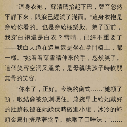
“這身衣袍，”蘇清璃抬起下巴，聲音忽然
平靜下來，眼淚已經淌了滿面。“這身衣袍是
穿給你看的。也是穿給極樂殿。弟子面前，
我穿白袍還是白衣？雪晴，已經不重要了
——我白天跪在這里還是坐在掌門椅上，都
一樣。”她看看葉雪晴伸來的手，忽然笑了。
這個笑容空洞又溫柔，是母親哄孩子時軟弱
無骨的笑容。
“你來了，正好。今晚的儀式……”她頓了
頓，喉結像被魚刺哽住。蕭婉早上給她戴好
的肚臍銀鏈在她跪伏時硌進小腹，冰冷的蛇
頭金屬扣擠壓著陰阜。她咽了口唾沫，“……