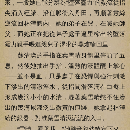
來，一股她已能分辨為“墮落靈力”的熱流從指
尖涌入經脈、沿任脈衝入丹田，再順著靈絲
逆流回林澤體內。她的弟子在哭，在喊她師
父，而她正在把從弟子處子逼里榨出的墮落
靈力親手喂進親兒子渴求的鼎爐輪回里。
蘇清璃的手指在葉雪晴身體里停頓了五
息。然後她抽出手指，溫熱的液體蘸上掌心
——並不是血，只是處子在恐懼與強行刺激
下滲出的清澈淫水，從指間滑落滴在白褥上
形成幾滴小小的水漬，混著葉雪晴憋不住滲
出的幾滴尿液泛出微黃的痕跡。她拿起林澤
給的銀器，對准葉雪晴濕漉漉的入口。
“雪晴。看著我。”她聲音忽然鎮定下來，