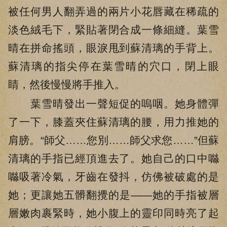
被任何男人翻弄過的兩片小花唇藏在稀疏的
淡色絨毛下，緊貼著閉合成一條細縫。葉雪
晴在拼命搖頭，眼淚甩到蘇清璃的手背上。
蘇清璃的指尖停在葉雪晴的穴口，閉上眼
睛，然後慢慢將手推入。
葉雪晴發出一聲短促的嗚咽。她身體彈
了一下，膝蓋夾住蘇清璃的腰，用力推她的
肩膀。“師父……您別……師父求您……”但蘇
清璃的手指已經頂進去了。她自己的口中噝
噝吸著冷氣，牙齒在發抖，仿佛被破處的是
她；更讓她五髒翻攪的是——她的手指被層
層嫩肉裹緊時，她小腹上的靈印同時亮了起