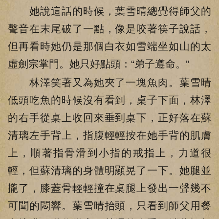
她說這話的時候，葉雪晴總覺得師父的
聲音在末尾破了一點，像是咬著筷子說話，
但再看時她仍是那個白衣如雪端坐如山的太
虛劍宗掌門。她只好點頭：“弟子遵命。”
林澤笑著又為她夾了一塊魚肉。葉雪晴
低頭吃魚的時候沒有看到，桌子下面，林澤
的右手從桌上收回來垂到桌下，正好落在蘇
清璃左手背上，指腹輕輕按在她手背的肌膚
上，順著指骨滑到小指的戒指上，力道很
輕，但蘇清璃的身體明顯晃了一下。她腿並
攏了，膝蓋骨輕輕撞在桌腿上發出一聲幾不
可聞的悶響。葉雪晴抬頭，只看到師父用餐