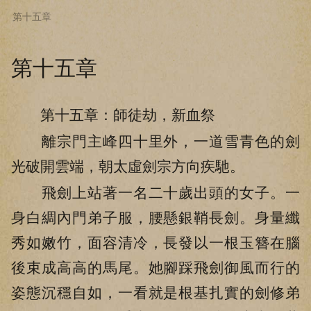
第十五章
點擊返回上一章
第十五章
第十五章：師徒劫，新血祭
離宗門主峰四十里外，一道雪青色的劍
光破開雲端，朝太虛劍宗方向疾馳。
飛劍上站著一名二十歲出頭的女子。一
身白綢內門弟子服，腰懸銀鞘長劍。身量纖
秀如嫩竹，面容清冷，長發以一根玉簪在腦
後束成高高的馬尾。她腳踩飛劍御風而行的
姿態沉穩自如，一看就是根基扎實的劍修弟