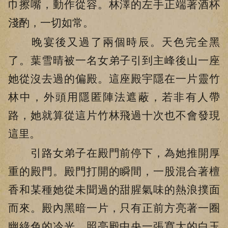
巾擦嘴，動作從容。林澤的左手正端著酒杯
淺酌，一切如常。
晚宴後又過了兩個時辰。天色完全黑
了。葉雪晴被一名女弟子引到主峰後山一座
她從沒去過的偏殿。這座殿宇隱在一片靈竹
林中，外頭用隱匿陣法遮蔽，若非有人帶
路，她就算從這片竹林飛過十次也不會發現
這里。
引路女弟子在殿門前停下，為她推開厚
重的殿門。殿門打開的瞬間，一股混合著檀
香和某種她從未聞過的甜腥氣味的熱浪撲面
而來。殿內黑暗一片，只有正前方亮著一圈
幽綠色的冷光，照亮殿中央一張寬大的白玉