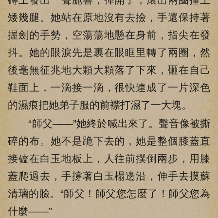
矮幾腿。她站在原地沒有去撿，手還保持著
握劍的手勢，空蕩蕩地懸在身前，指尖在發
抖。她的眼淚先是裹在眼眶里轉了兩圈，然
後毫無征兆地大顆大顆落了下來，砸在自己
鞋面上，一滴接一滴，很快連成了一片深色
的濕痕把她弟子服的前襟打濕了一大塊。
“師父——”她終於喊出來了。聲音像被撕
碎的布。她不是跪下去的，她是整個膝蓋直
接磕在白玉地板上，人往前撲倒兩步，用膝
蓋爬過去，手撐著白玉榻邊沿，伸手去摸蘇
清璃的臉。“師父！師父您怎麼了！師父您為
什麼——”