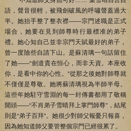
語，聲音很輕，被飛劍破風的呼嘯聲蓋過大
半。她抬手整了整衣襟——宗門述職是正式
場合，她要在見到師尊時行最標准的弟子
禮。她心知自己並非宗門天賦最好的弟子，
曾一度險些自請下山。是蘇清璃一句話留住
了她——“劍道貴在恒心，而非天資。本座收
你，是看中你的心性。”從那之後她對師尊就
不僅僅是尊敬。她將蘇清璃視為半師半母。
這些年她駐守雪淵的每一封傳書都用了敬稱
開頭——“不肖弟子雪晴拜上掌門師尊”，結尾
則是“弟子百拜”。她很少對師父報憂只報喜，
因為她知道師父要管整個宗門已經很累了。