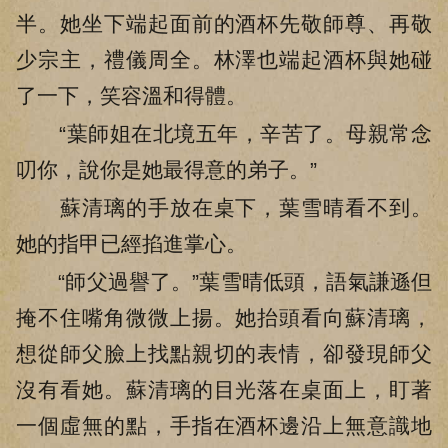
半。她坐下端起面前的酒杯先敬師尊、再敬
少宗主，禮儀周全。林澤也端起酒杯與她碰
了一下，笑容溫和得體。
“葉師姐在北境五年，辛苦了。母親常念
叨你，說你是她最得意的弟子。”
蘇清璃的手放在桌下，葉雪晴看不到。
她的指甲已經掐進掌心。
“師父過譽了。”葉雪晴低頭，語氣謙遜但
掩不住嘴角微微上揚。她抬頭看向蘇清璃，
想從師父臉上找點親切的表情，卻發現師父
沒有看她。蘇清璃的目光落在桌面上，盯著
一個虛無的點，手指在酒杯邊沿上無意識地