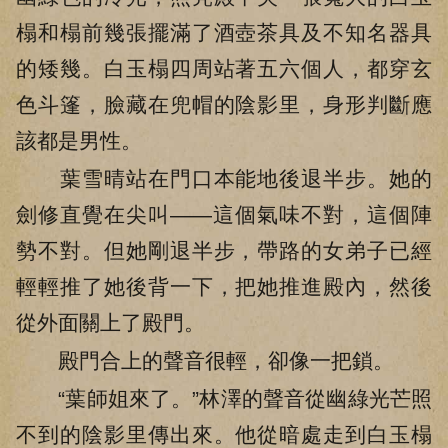
榻和榻前幾張擺滿了酒壺茶具及不知名器具
的矮幾。白玉榻四周站著五六個人，都穿玄
色斗篷，臉藏在兜帽的陰影里，身形判斷應
該都是男性。
葉雪晴站在門口本能地後退半步。她的
劍修直覺在尖叫——這個氣味不對，這個陣
勢不對。但她剛退半步，帶路的女弟子已經
輕輕推了她後背一下，把她推進殿內，然後
從外面關上了殿門。
殿門合上的聲音很輕，卻像一把鎖。
“葉師姐來了。”林澤的聲音從幽綠光芒照
不到的陰影里傳出來。他從暗處走到白玉榻