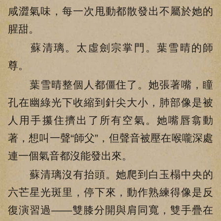
咸澀氣味，每一次甩動都散發出不屬於她的
腥甜。
蘇清璃。太虛劍宗掌門。葉雪晴的師
尊。
葉雪晴整個人都僵住了。她張著嘴，瞳
孔在幽綠光下收縮到針尖大小，肺部像是被
人用手攥住擠出了所有空氣。她嘴唇翕動
著，想叫一聲“師父”，但聲音被壓在喉嚨深處
連一個氣音都沒能發出來。
蘇清璃沒有抬頭。她爬到白玉榻中央的
六芒星光斑里，停下來，動作熟練得像是反
復演習過——雙膝分開與肩同寬，雙手疊在