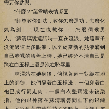
需要你參與。”
“什麼？”葉雪晴表情凝固。
“師尊教你劍法，教你怎麼運功，怎麼化
氣為劍……現在也教你……怎麼伺候男
人。”蘇清璃說這話時一直在流淚。她這輩子
沒流過這麼多眼淚，以至於當新的熱液滴到
自己赤裸的膝蓋上時，她已經分不清自己是
跪在白玉榻上還是泡在恥辱里。
林澤站在她身後，俯視著這一對跪在地
上的師徒。她們隔著白玉榻邊，一個穿著白
袍已成行屍走肉，一個白衣整齊還未被染
指。他的眼神落在蘇清璃臀間垂下的銀鏈
上，又移到葉雪晴哭花了的臉上。這個女孩