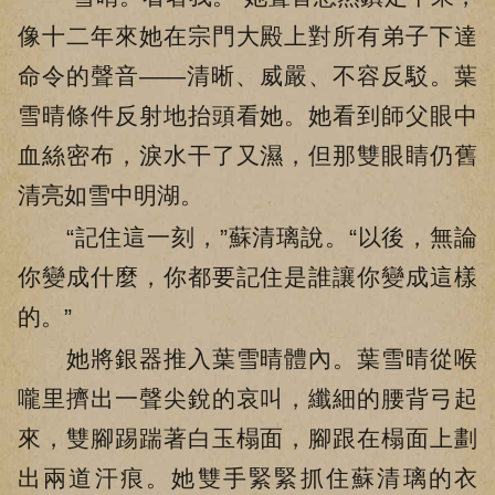
像十二年來她在宗門大殿上對所有弟子下達
命令的聲音——清晰、威嚴、不容反駁。葉
雪晴條件反射地抬頭看她。她看到師父眼中
血絲密布，淚水干了又濕，但那雙眼睛仍舊
清亮如雪中明湖。
“記住這一刻，”蘇清璃說。“以後，無論
你變成什麼，你都要記住是誰讓你變成這樣
的。”
她將銀器推入葉雪晴體內。葉雪晴從喉
嚨里擠出一聲尖銳的哀叫，纖細的腰背弓起
來，雙腳踢踹著白玉榻面，腳跟在榻面上劃
出兩道汗痕。她雙手緊緊抓住蘇清璃的衣