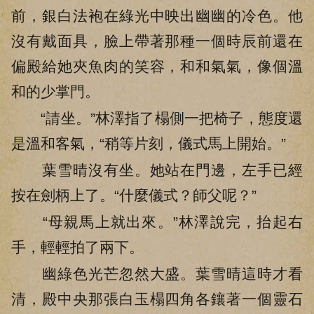
前，銀白法袍在綠光中映出幽幽的冷色。他
沒有戴面具，臉上帶著那種一個時辰前還在
偏殿給她夾魚肉的笑容，和和氣氣，像個溫
和的少掌門。
“請坐。”林澤指了榻側一把椅子，態度還
是溫和客氣，“稍等片刻，儀式馬上開始。”
葉雪晴沒有坐。她站在門邊，左手已經
按在劍柄上了。“什麼儀式？師父呢？”
“母親馬上就出來。”林澤說完，抬起右
手，輕輕拍了兩下。
幽綠色光芒忽然大盛。葉雪晴這時才看
清，殿中央那張白玉榻四角各鑲著一個靈石