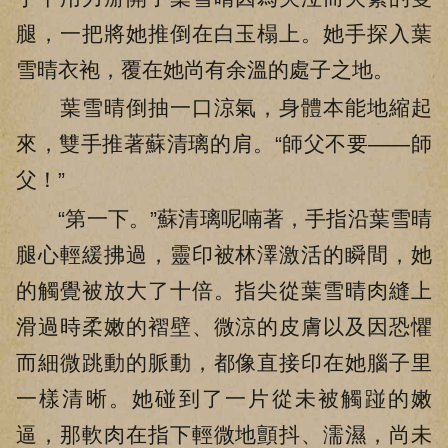
腿，一把將她推倒在白玉榻上。她手探入葉
雪晴衣袍，覆在她尚有余溫的處子之地。
葉雪晴倒抽一口涼氣，身體本能地縮起
來，雙手推著蘇清璃的肩。“師父不要——師
父！”
“第一下。”蘇清璃呢喃著，手指沿葉雪晴
腿心輕緩拂過，靈印被林澤激活的瞬間，她
的觸覺被放大了十倍。指尖從葉雪晴肉縫上
滑過時柔嫩的褶壁、微涼的皮膚以及因恐懼
而細微跳動的脈動，都像直接印在她腦子里
一樣清晰。她碰到了一片從未被觸踫的嫩
逼，那軟肉在指下輕微地顫抖、濡濕，尚未