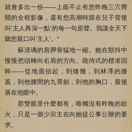
就會多出一份——上面不止有您昨晚三穴齊
開的全程影像，還有您高潮時跟在兒子背後
叫‘主人再深一點’的每一句原聲。我讓全天下
聽您親口叫‘主人’。”
蘇清璃的肩胛骨猛地一縮。她在顫抖中
慢慢把頭轉向右肩的方向。跪侍式的標准回
眸——從地面抬起，到矮幾，到林澤的膝
蓋，到他腰間的九霄劍，到他的胸口，最後
落在他眼中。
那雙眼里什麼都有，唯獨沒有昨晚的欲
火，只是一個少宗主在向她提公事公辦的要
求。