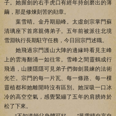
子。她握劍的右手虎口有經年持劍磨出的薄
繭，那是修煉刻苦的勛章。
葉雪晴。金丹期巔峰。太虛劍宗掌門蘇
清璃座下首席親傳弟子。五年前被派往北境
雪淵執行長期駐守任務，今日回宗門述職。
她飛過宗門護山大陣的邊緣時看見主峰
上的雲海翻涌一如往常。雪峰之間靈鶴成行
飛過，山腰隱隱可見弟子們御劍晨練的法術
光芒。宗門的每一片瓦、每一條路、每一棵
靈植都和她離開時沒有區別。她深吸一口冰
冷的高空空氣，感覺緊繃了五年的肩膀終於
松了下來。
“不知道師父身體可好……”葉雪晴自言自