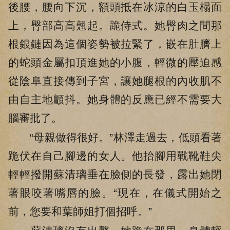
後腰，腰向下沉，額頭抵在冰涼的白玉榻面
上，臀部高高翹起。跪侍式。她臀肉之間那
根銀鏈因為這個姿勢被拉緊了，嵌在肚臍上
的蛇頭金屬扣頂進她的小腹，輕微的壓迫感
從陰阜直接傳到子宮，讓她腿根的內收肌不
由自主地顫抖。她身體的反應已經不需要大
腦審批了。
“母親做得很好。”林澤走過去，低頭看著
跪伏在自己腳邊的女人。他抬腳用戰靴鞋尖
輕輕撥開蘇清璃垂在臉側的長發，露出她閉
著眼咬著嘴唇的臉。“現在，在儀式開始之
前，您要和葉師姐打個招呼。”