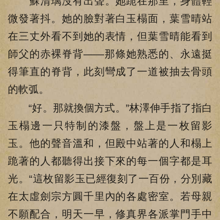
蘇清璃沒有出聲。她跪在那里，身體輕
微發著抖。她的臉對著白玉榻面，葉雪晴站
在三丈外看不到她的表情，但葉雪晴能看到
師父的赤裸脊背——那條她熟悉的、永遠挺
得筆直的脊背，此刻彎成了一道被抽去骨頭
的軟弧。
“好。那就換個方式。”林澤伸手指了指白
玉榻邊一只特制的漆盤，盤上是一枚留影
玉。他的聲音溫和，但殿中站著的人和榻上
跪著的人都聽得出接下來的每一個字都是耳
光。“這枚留影玉已經復刻了一百份，分別藏
在太虛劍宗方圓千里內的各處密室。若母親
不願配合，明天一早，修真界各派掌門手中