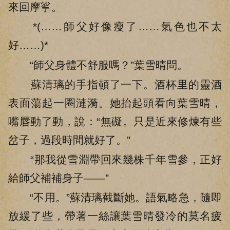
來回摩挲。
*(……師父好像瘦了……氣色也不太
好……)*
“師父身體不舒服嗎？”葉雪晴問。
蘇清璃的手指頓了一下。酒杯里的靈酒
表面蕩起一圈漣漪。她抬起頭看向葉雪晴，
嘴唇動了動，說：“無礙。只是近來修煉有些
岔子，過段時間就好了。”
“那我從雪淵帶回來幾株千年雪參，正好
給師父補補身子——”
“不用。”蘇清璃截斷她。語氣略急，隨即
放緩了些，帶著一絲讓葉雪晴發冷的莫名疲