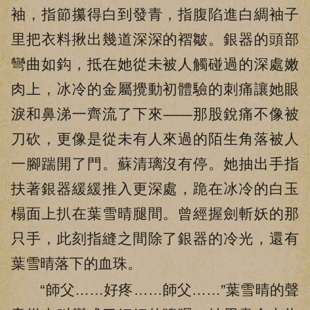
袖，指節攥得白到發青，指腹陷進白綢袖子
里把衣料揪出幾道深深的褶皺。銀器的頭部
彎曲如鈎，抵在她從未被人觸碰過的深處嫩
肉上，冰冷的金屬攪動初體驗的刺痛讓她眼
淚和鼻涕一齊流了下來——那股銳痛不像被
刀砍，更像是從未有人來過的陌生角落被人
一腳踹開了門。蘇清璃沒有停。她抽出手指
扶著銀器緩緩推入更深處，跪在冰冷的白玉
榻面上扒在葉雪晴腿間。曾經握劍斬妖的那
只手，此刻指縫之間除了銀器的冷光，還有
葉雪晴落下的血珠。
“師父……好疼……師父……”葉雪晴的聲