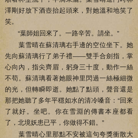
澤剛好放下酒壺抬起頭來，對她溫和地笑了
笑。
“葉師姐回來了。一路辛苦。請坐。”
葉雪晴在蘇清璃右手邊的空位坐下。她
先向蘇清璃行了弟子禮——雙手合劍指，掌
心向內，指尖齊眉，躬身三十度，動作一絲
不苟。蘇清璃看著她眼神里閃過一絲極細微
的光，但轉瞬即逝。她點了點頭，聲音還是
那把她聽了多年平穩如水的清冷嗓音：“回來
了就好。坐吧。你在雪淵的傳書本座都看
了，北境妖患已平，你做得不錯。”
葉雪晴心里那點不安被這句夸獎衝散大