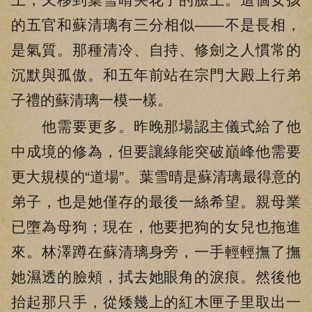
的五官和蘇清璃有三分相似——不是長相，
是氣質。那種清冷、自持、修劍之人慣常的
沉默與孤傲。和五年前站在宗門大殿上行弟
子禮的蘇清璃一模一樣。
他需要更多。昨晚那場認主儀式給了他
中成境的修為，但要讓綠能突破巔峰他需要
更大規模的“道場”。葉雪晴是蘇清璃最得意的
弟子，也是她僅存的最後一絲希望。親母業
已墮為母狗；現在，他要把狗的女兒也拖進
來。林澤蹲在蘇清璃身旁，一手輕輕撫了撫
她濕透的臉頰，拭去她眼角的淚痕。然後他
抬起那只手，從矮幾上的紅木匣子里取出一