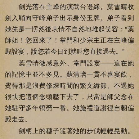
劍光落在主峰的演武台邊緣。葉雪晴收
劍入鞘向守峰弟子出示身份玉牌。弟子看到
她先是一愣然後表情不自然地堆起笑容：“葉
師姐！您回來了！掌門和少宗主正在主峰偏
殿設宴，說您若今日到就叫您直接過去。”
葉雪晴微感意外。掌門設宴——這在她
的記憶中並不多見。蘇清璃一貫不喜宴飲，
覺得那是浪費修煉時間的繁文縟節。不過她
很快把這個念頭壓下去了，只當是師父念在
她駐守多年犒勞一番。她施禮道謝徑自朝偏
殿走去。
劍柄上的穗子隨著她的步伐輕輕晃動。