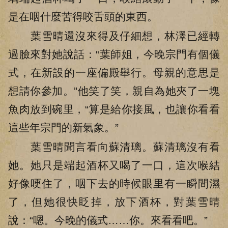
是在咽什麼苦得咬舌頭的東西。
葉雪晴還沒來得及仔細想，林澤已經轉
過臉來對她說話：“葉師姐，今晚宗門有個儀
式，在新設的一座偏殿舉行。母親的意思是
想請你參加。”他笑了笑，親自為她夾了一塊
魚肉放到碗里，“算是給你接風，也讓你看看
這些年宗門的新氣象。”
葉雪晴聞言看向蘇清璃。蘇清璃沒有看
她。她只是端起酒杯又喝了一口，這次喉結
好像哽住了，咽下去的時候眼里有一瞬間濕
了，但她很快眨掉，放下酒杯，對葉雪晴
說：“嗯。今晚的儀式……你。來看看吧。”