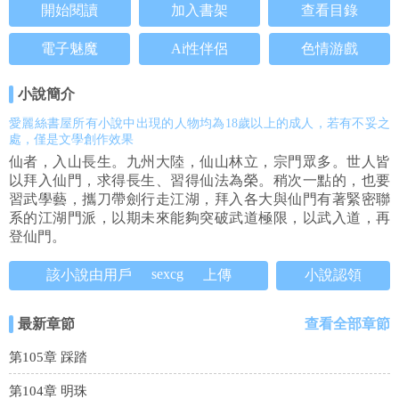
開始閱讀
加入書架
查看目錄
電子魅魔
Ai性伴侶
色情游戲
小說簡介
愛麗絲書屋所有小說中出現的人物均為18歲以上的成人，若有不妥之
處，僅是文學創作效果
仙者，入山長生。九州大陸，仙山林立，宗門眾多。世人皆
以拜入仙門，求得長生、習得仙法為榮。稍次一點的，也要
習武學藝，攜刀帶劍行走江湖，拜入各大與仙門有著緊密聯
系的江湖門派，以期未來能夠突破武道極限，以武入道，再
登仙門。
sexcg
該小說由用戶
上傳
小說認領
最新章節
查看全部章節
第105章 踩踏
第104章 明珠