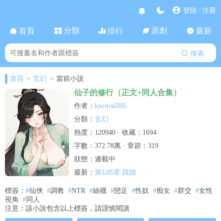
登陸
注冊
/
分類
原創
首頁
排行
最新
搜索
>
>
首頁
玄幻
當前小說
仙子的修行（正文+同人合集）
karma085
作者：
玄幻
分類：
熱度：120940 · 收藏：1694
字數：372.78萬 · 章節：319
狀態：連載中
第105章 踩踏
最新：
標簽：
#
仙俠
#
調教
#
NTR
#
絲襪
#
戀足
#
性奴
#
痴女
#
群交
#
女性
視角
#
同人
注意：該小說包含以上標簽，請謹慎閱讀