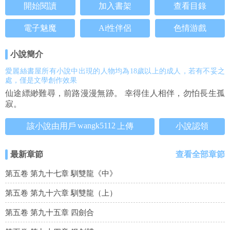
開始閱讀
加入書架
查看目錄
電子魅魔
Ai性伴侶
色情游戲
小說簡介
愛麗絲書屋所有小說中出現的人物均為18歲以上的成人，若有不妥之
處，僅是文學創作效果
仙途縹緲難尋，前路漫漫無跡。 幸得佳人相伴，勿怕長生孤
寂。
wangk5112
該小說由用戶
上傳
小說認領
最新章節
查看全部章節
第五卷 第九十七章 馴雙龍《中》
第五卷 第九十六章 馴雙龍（上）
第五卷 第九十五章 四劍合