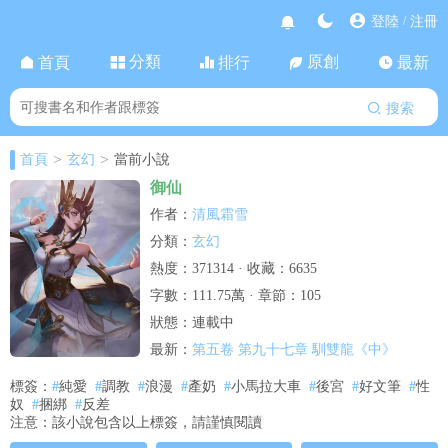
登陸
注冊
/
分類
原創
首頁
排行
最新
搜索
>
>
首頁
玄幻
當前小說
御仙
清風霜雪
作者：
玄幻
分類：
熱度：371314 · 收藏：6635
字數：111.75萬 · 章節：105
狀態：連載中
第五卷 第九十七章 馴雙龍《中》
最新：
標簽：
#
純愛
#
調教
#
浪漫
#
產奶
#
小馬拉大車
#
後宮
#
好文筆
#
性
奴
#
捆綁
#
反差
注意：該小說包含以上標簽，請謹慎閱讀