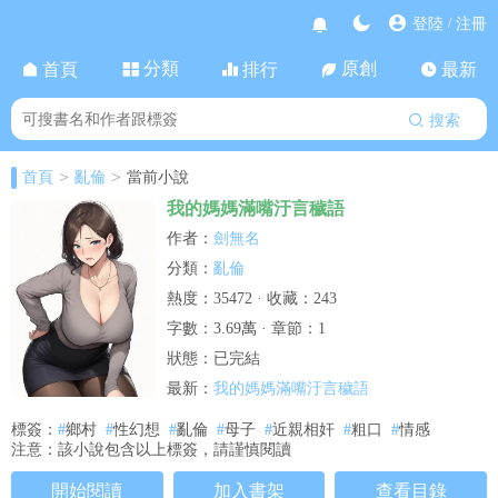
登陸
注冊
/
分類
原創
首頁
排行
最新
搜索
>
>
首頁
亂倫
當前小說
我的媽媽滿嘴汙言穢語
劍無名
作者：
亂倫
分類：
熱度：35472 · 收藏：243
字數：3.69萬 · 章節：1
狀態：已完結
我的媽媽滿嘴汙言穢語
最新：
標簽：
#
鄉村
#
性幻想
#
亂倫
#
母子
#
近親相奸
#
粗口
#
情感
注意：該小說包含以上標簽，請謹慎閱讀
開始閱讀
加入書架
查看目錄