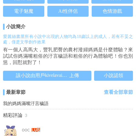
電子魅魔
Ai性伴侶
色情游戲
小說簡介
愛麗絲書屋所有小說中出現的人物均為18歲以上的成人，若有不妥之
處，僅是文學創作效果
有一個人高馬大，豐乳肥臀的農村潑婦媽媽是什麼體驗？來
試試你媽滿嘴粗俗的汙言穢語和粗俗的行為體驗吧！你也別
慫，回懟就對了！
kivelavaino526
該小說由用戶
上傳
小說認領
最新章節
查看全部章節
我的媽媽滿嘴汙言穢語