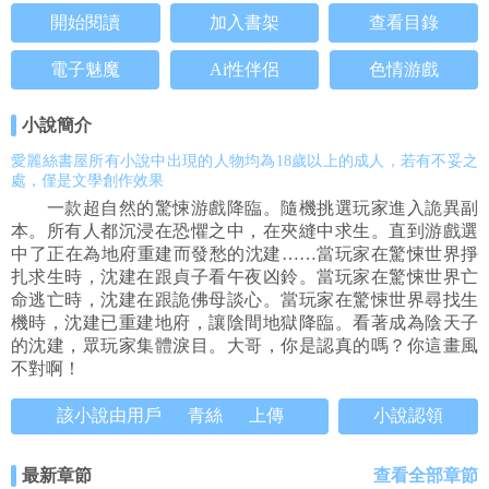
開始閱讀
加入書架
查看目錄
電子魅魔
Ai性伴侶
色情游戲
小說簡介
愛麗絲書屋所有小說中出現的人物均為18歲以上的成人，若有不妥之
處，僅是文學創作效果
一款超自然的驚悚游戲降臨。隨機挑選玩家進入詭異副
本。所有人都沉浸在恐懼之中，在夾縫中求生。直到游戲選
中了正在為地府重建而發愁的沈建……當玩家在驚悚世界掙
扎求生時，沈建在跟貞子看午夜凶鈴。當玩家在驚悚世界亡
命逃亡時，沈建在跟詭佛母談心。當玩家在驚悚世界尋找生
機時，沈建已重建地府，讓陰間地獄降臨。看著成為陰天子
的沈建，眾玩家集體淚目。大哥，你是認真的嗎？你這畫風
不對啊！
該小說由用戶
青絲
上傳
小說認領
最新章節
查看全部章節