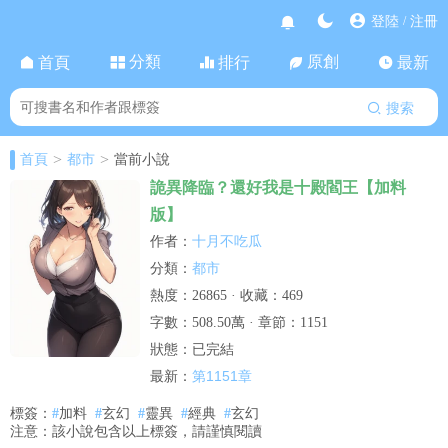
登陸
注冊
/
分類
原創
首頁
排行
最新
搜索
>
>
首頁
都市
當前小說
詭異降臨？還好我是十殿閻王【加料
版】
十月不吃瓜
作者：
都市
分類：
熱度：26865 · 收藏：469
字數：508.50萬 · 章節：1151
狀態：已完結
第1151章
最新：
標簽：
#
加料
#
玄幻
#
靈異
#
經典
#
玄幻
注意：該小說包含以上標簽，請謹慎閱讀