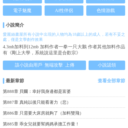
電子魅魔
Ai性伴侶
色情游戲
小說簡介
愛麗絲書屋所有小說中出現的人物均為18歲以上的成人，若有不妥之
處，僅是文學創作效果
4.3mb加料到12mb 加料作者一拳一只大鵝 作者其他加料作品
有《剛上大學，系統說這里是合歡宗》
該小說由用戶
無端攻擊
上傳
小說認領
最新章節
查看全部章節
第888章 貝爾：幸好我身邊都是富婆
第887章 真純以後只能看著力（悲）
第886章 只需要大床房就夠了（加料雙飛）
第885章 乖女兒就要幫媽媽承擔工作量！