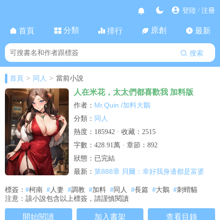
登陸
注冊
/
分類
原創
首頁
排行
最新
搜索
>
>
首頁
同人
當前小說
人在米花，太太們都喜歡我 加料版
Mr.Quin /加料大鵝
作者：
同人
分類：
熱度：185942 · 收藏：2515
字數：428.91萬 · 章節：892
狀態：已完結
第888章 貝爾：幸好我身邊都是富婆
最新：
標簽：
#
柯南
#
人妻
#
調教
#
加料
#
同人
#
長篇
#
大鵝
#
刺蝟貓
注意：該小說包含以上標簽，請謹慎閱讀
開始閱讀
加入書架
查看目錄