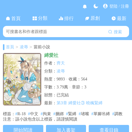
登陸
注冊
/
分類
原創
首頁
排行
最新
搜索
>
>
首頁
凌辱
當前小說
縛愛社
齊天
作者：
凌辱
分類：
熱度：9893 · 收藏：564
字數：3.79萬 · 章節：3
狀態：已完結
第3章 縛愛社③ 曉楓緊縛
最新：
標簽：
#
R-18
#
中文
#
拘束
#
捆綁
#
緊縛
#
堵嘴
#
單腳吊縛
#
調教
注意：該小說包含以上標簽，請謹慎閱讀
開始閱讀
加入書架
查看目錄