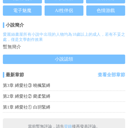
電子魅魔
Ai性伴侶
色情游戲
小說簡介
愛麗絲書屋所有小說中出現的人物均為18歲以上的成人，若有不妥之
處，僅是文學創作效果
暫無簡介
小說認領
最新章節
查看全部章節
第3章 縛愛社③ 曉楓緊縛
第2章 縛愛社② 藺柔緊縛
第1章 縛愛社① 白玥緊縛
當前暫無評論，請先
登錄
後再發表評論。